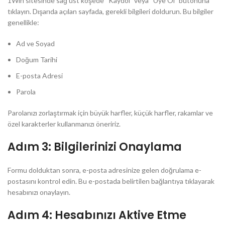
1Win sitesinde sağ üst köşede “Kaydol” veya “Üye Ol” butonuna
tıklayın. Dışarıda açılan sayfada, gerekli bilgileri doldurun. Bu bilgiler
genellikle:
Ad ve Soyad
Doğum Tarihi
E-posta Adresi
Parola
Parolanızı zorlaştırmak için büyük harfler, küçük harfler, rakamlar ve
özel karakterler kullanmanızı öneririz.
Adım 3: Bilgilerinizi Onaylama
Formu dolduktan sonra, e-posta adresinize gelen doğrulama e-
postasını kontrol edin. Bu e-postada belirtilen bağlantıya tıklayarak
hesabınızı onaylayın.
Adım 4: Hesabınızı Aktive Etme