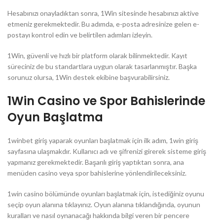
Hesabınızı onayladıktan sonra, 1Win sitesinde hesabınızı aktive
etmeniz gerekmektedir. Bu adımda, e-posta adresinize gelen e-
postayı kontrol edin ve belirtilen adımları izleyin.
1Win, güvenli ve hızlı bir platform olarak bilinmektedir. Kayıt
süreciniz de bu standartlara uygun olarak tasarlanmıştır. Başka
sorunuz olursa, 1Win destek ekibine başvurabilirsiniz.
1Win Casino ve Spor Bahislerinde
Oyun Başlatma
1winbet giriş yaparak oyunları başlatmak için ilk adım, 1win giriş
sayfasına ulaşmakdır. Kullanıcı adı ve şifrenizi girerek sisteme giriş
yapmanız gerekmektedir. Başarılı giriş yaptıktan sonra, ana
menüden casino veya spor bahislerine yönlendirileceksiniz.
1win casino bölümünde oyunları başlatmak için, istediğiniz oyunu
seçip oyun alanına tıklayınız. Oyun alanına tıklandığında, oyunun
kuralları ve nasıl oynanacağı hakkında bilgi veren bir pencere