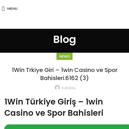
MENU
Blog
NEWS
1Win Trkiye Giri – 1win Casino ve Spor
Bahisleri.6162 (3)
Admlnlx
1Win Türkiye Giriş – 1win
Casino ve Spor Bahisleri